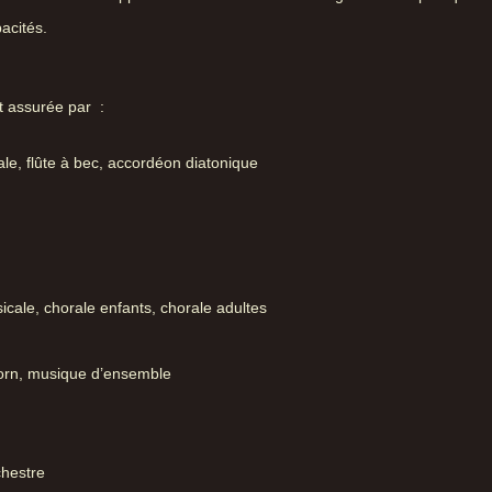
acités.
t assurée par :
le, flûte à bec, accordéon diatonique
icale, chorale enfants, chorale adultes
horn, musique d’ensemble
chestre