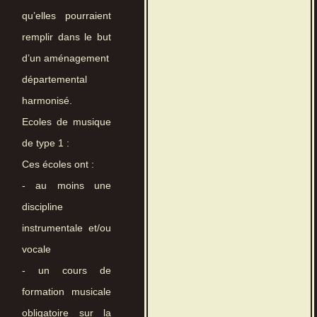
qu’elles pourraient
remplir dans le but
d’un aménagement
départemental
harmonisé.
Ecoles de musique
de type 1 :
Ces écoles ont :
- au moins une
discipline
instrumentale et/ou
vocale
- un cours de
formation musicale
obligatoire sur la