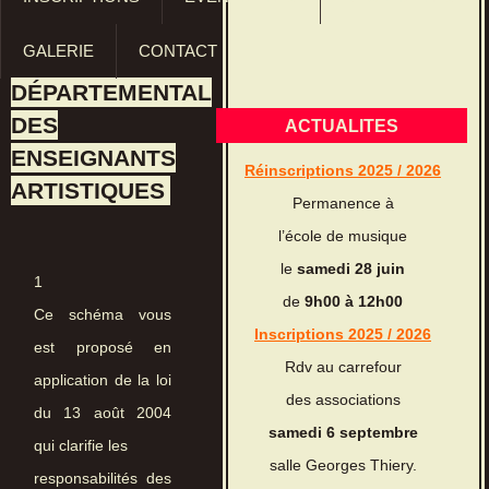
GALERIE
CONTACT
DÉPARTEMENTAL
DES
ACTUALITES
ENSEIGNANTS
Réinscriptions 2025 / 2026
ARTISTIQUES
Permanence à
l’école de musique
le
samedi 28 juin
1
de
9h00 à 12h00
Ce schéma vous
Inscriptions 2025 / 2026
est proposé en
Rdv au carrefour
application de la loi
des associations
du 13 août 2004
samedi 6 septembre
qui clarifie les
salle Georges Thiery.
responsabilités des