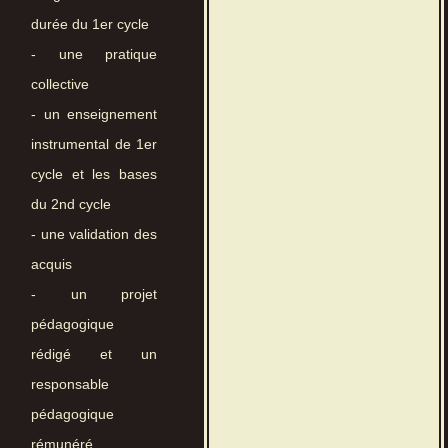
durée du 1er cycle
- une pratique
collective
- un enseignement
instrumental de 1er
cycle et les bases
du 2nd cycle
- une validation des
acquis
- un projet
pédagogique
rédigé et un
responsable
pédagogique
rémunéré