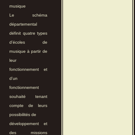
musique
Le schéma
départemental
définit quatre types
d’écoles de
musique à partir de
leur
fonctionnement et
d’un
fonctionnement
souhaité tenant
compte de leurs
possibilités de
développement et
des missions