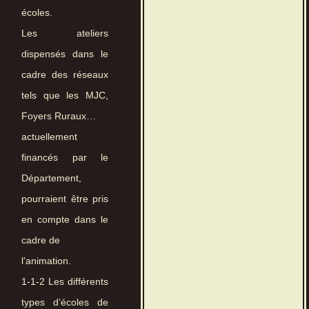
écoles.
Les ateliers
dispensés dans le
cadre des réseaux
tels que les MJC,
Foyers Ruraux…
actuellement
financés par le
Département,
pourraient être pris
en compte dans le
cadre de
l’animation.
1-1-2 Les différents
types d’écoles de