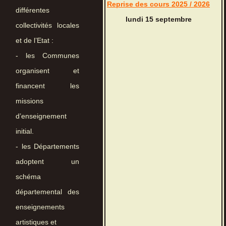
Reprise des cours 2025 / 2026
différentes
lundi 15 septembre
collectivités locales
et de l’Etat :
- les Communes
organisent et
financent les
missions
d’enseignement
initial.
- les Départements
adoptent un
schéma
départemental des
enseignements
artistiques et