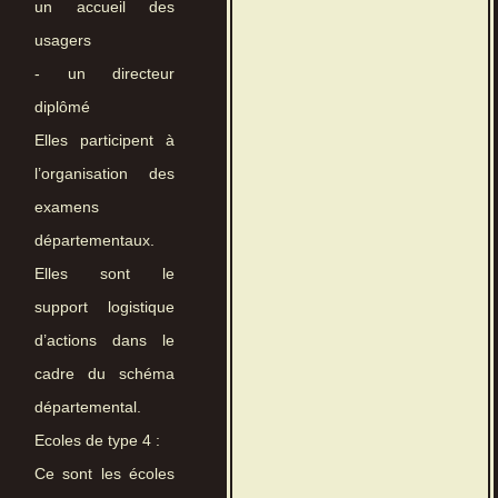
un accueil des
usagers
- un directeur
diplômé
Elles participent à
l’organisation des
examens
départementaux.
Elles sont le
support logistique
d’actions dans le
cadre du schéma
départemental.
Ecoles de type 4 :
Ce sont les écoles