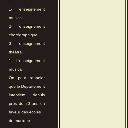
:
1- l’enseignement
musical
2- l’enseignement
chorégraphique
3- l’enseignement
théâtral
1- L’enseignement
musical
On peut rappeler
que le Département
intervient depuis
près de 20 ans en
faveur des écoles
de musique :