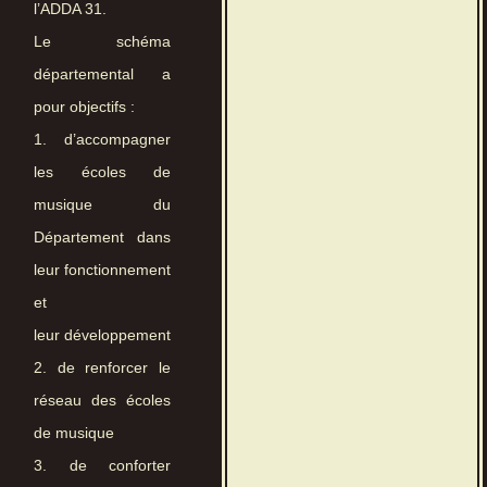
l’ADDA 31.
Le schéma
départemental a
pour objectifs :
1. d’accompagner
les écoles de
musique du
Département dans
leur fonctionnement
et
leur développement
2. de renforcer le
réseau des écoles
de musique
3. de conforter