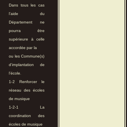
Dans tous les cas
l’aide du
Département ne
pourra être
supérieure à celle
accordée par la
ou les Commune(s)
d’implantation de
l’école.
1-2 Renforcer le
réseau des écoles
de musique
1-2-1 La
coordination des
écoles de musique