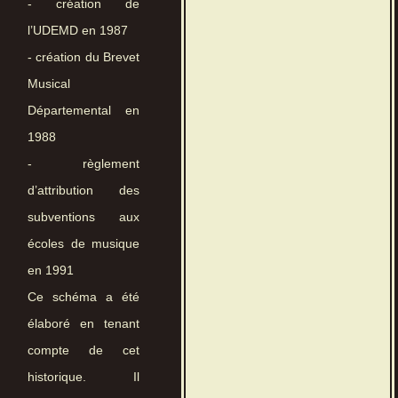
- création de
l’UDEMD en 1987
- création du Brevet
Musical
Départemental en
1988
- règlement
d’attribution des
subventions aux
écoles de musique
en 1991
Ce schéma a été
élaboré en tenant
compte de cet
historique. Il