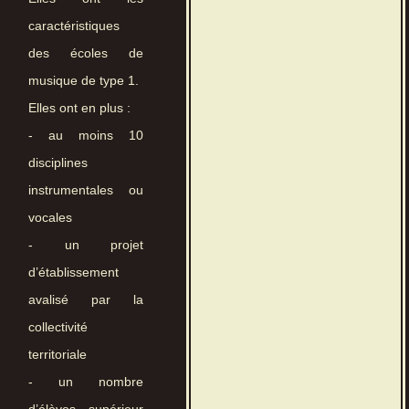
caractéristiques
des écoles de
musique de type 1.
Elles ont en plus :
- au moins 10
disciplines
instrumentales ou
vocales
- un projet
d’établissement
avalisé par la
collectivité
territoriale
- un nombre